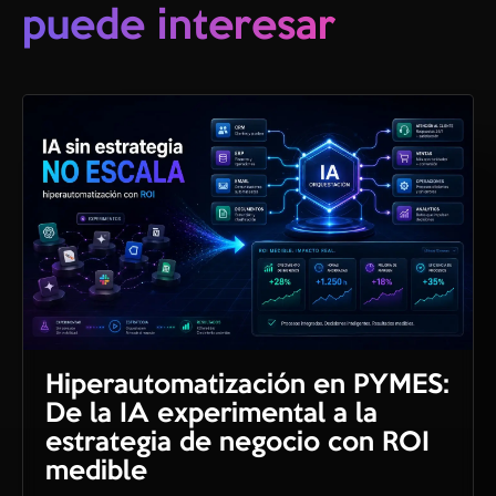
renovar y monitorizar la
puede interesar
infraestructura a largo plazo.
Hiperautomatización en PYMES:
De la IA experimental a la
estrategia de negocio con ROI
medible