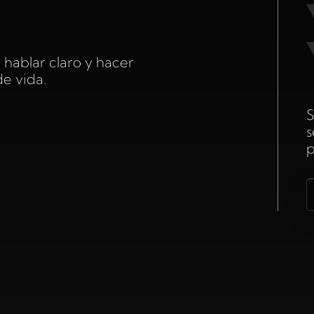
 hablar claro y hacer
de vida.
S
s
p