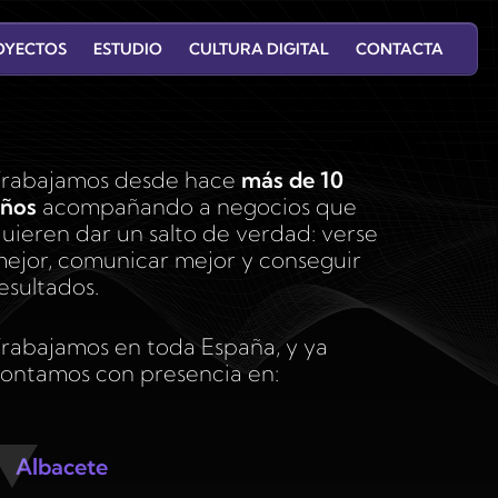
OYECTOS
ESTUDIO
CULTURA DIGITAL
CONTACTA
DISEÑO WEB
DESARROLLO A
WORDPRESS
MEDIDA
rabajamos desde hace
más de 10
ños
acompañando a negocios que
uieren dar un salto de verdad: verse
ejor, comunicar mejor y conseguir
AUTOMATIZACIÓN
esultados.
FOTOGRAFÍA
CON IA
rabajamos en toda España, y ya
ontamos con presencia en:
Albacete